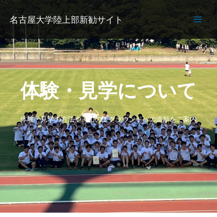
内
容
名古屋大学陸上部新勧サイト
を
ス
キ
ッ
プ
体験・見学について
体験・見学の方法や、山の上グラウンドへの道順をご案内