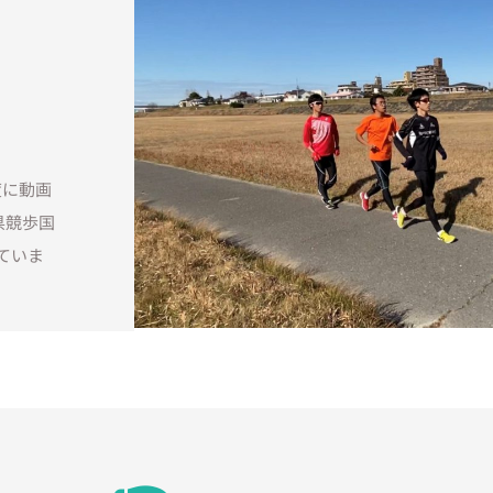
度に動画
県競歩国
ていま