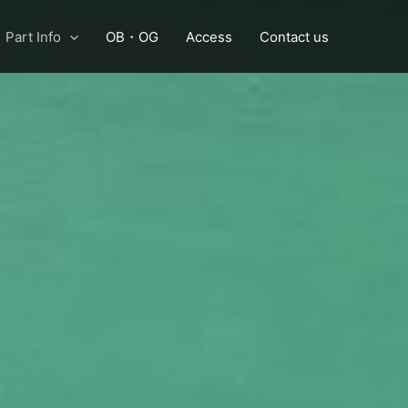
Part Info
OB・OG
Access
Contact us