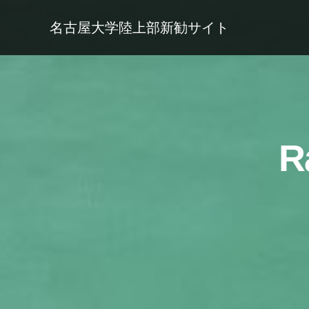
内
名古屋大学陸上部新勧サイト
容
を
ス
キ
ッ
プ
R